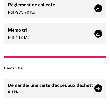
Règlement de collecte
Règlem
Pdf -973.79 Ko
Mémo tri
Mémo t
Pdf -1.12 Mo
Démarche
Demander une carte d’accès aux déchett
Demand
eries