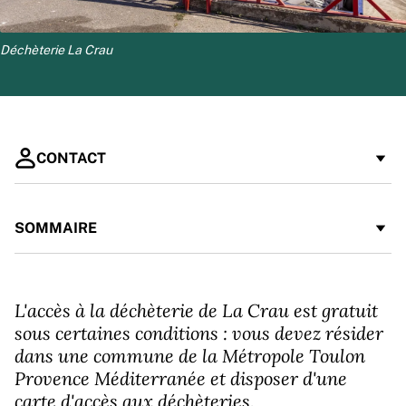
Déchèterie La Crau
CONTACT
Déchèterie de La Crau
SOMMAIRE
04 94 38 49 01
Collecte des encombrants sur rendez-vous à domicile
L'accès à la déchèterie de La Crau est gratuit
04 94 01 56 84
sous certaines conditions : vous devez résider
dans une commune de la Métropole Toulon
Provence Méditerranée et disposer d'une
carte d'accès aux déchèteries.