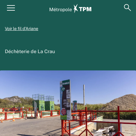
Aller au contenu principal
Panneau de gestion des cookies
ouv
Menu principal
Voir le fil d’Ariane
Déchèterie de La Crau