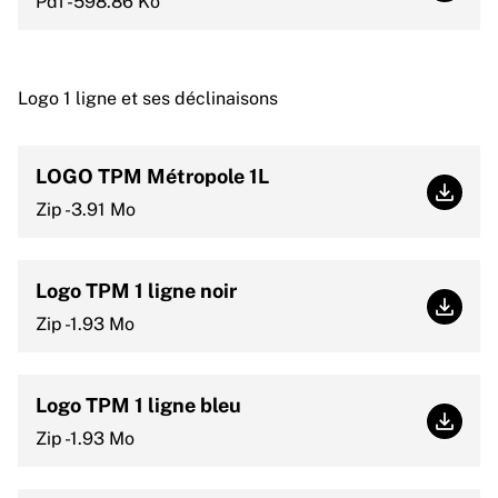
Pdf -598.86 Ko
Logo 1 ligne et ses déclinaisons
LOGO TPM Métropole 1L
LOGO 
Zip -3.91 Mo
Logo TPM 1 ligne noir
Logo T
Zip -1.93 Mo
Logo TPM 1 ligne bleu
Logo T
Zip -1.93 Mo