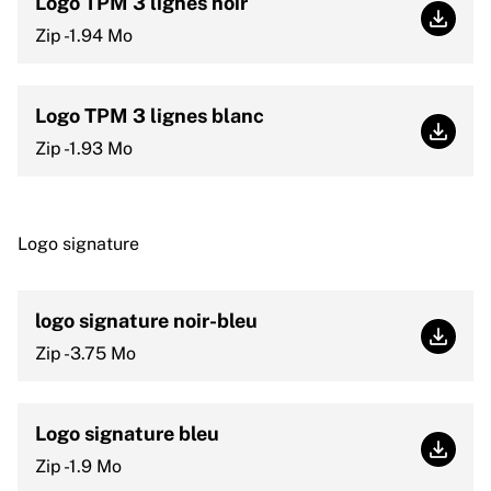
Logo TPM 3 lignes noir
Logo T
Zip -1.94 Mo
Logo TPM 3 lignes blanc
Logo T
Zip -1.93 Mo
Logo signature
logo signature noir-bleu
logo s
Zip -3.75 Mo
Logo signature bleu
Logo s
Zip -1.9 Mo