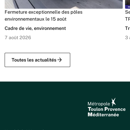
Fermeture exceptionnelle des pôles
Se
environnementaux le 15 août
TP
Cadre de vie, environnement
Tr
7 août 2026
3 
Toutes les actualités