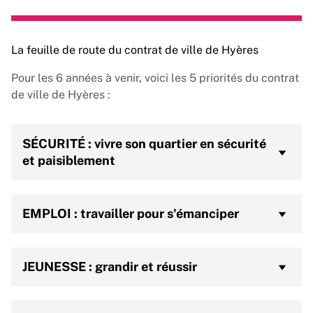
La feuille de route du contrat de ville de Hyères
Pour les 6 années à venir, voici les 5 priorités du contrat
de ville de Hyères :
SÉCURITÉ : vivre son quartier en sécurité
et paisiblement
Un projet de bureau de police mutualisé au cœur
EMPLOI : travailler pour s'émanciper
du quartier du Val des Rougières
La ville, la préfecture et les acteurs locaux
travaillent en lien étroit en vue de l’implantation
Création d’un comité « objectif emploi » local
d’un bureau de police mutualisé au sein du quartier
JEUNESSE : grandir et réussir
Le comité « objectif emploi » est constitué de
du Val des Rougières.
France travail, de la Mission Locale, de la ville et
Prévention jeunesse
ses partenaires.Il travaille sur plusieurs axes pour
L’axe jeunesse du contrat de ville s’articule autour