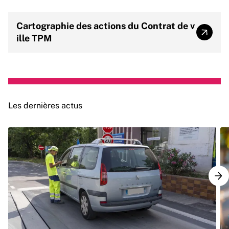
Renforcer le rapprochement entre les
établissements scolaires, la Mission locale, les
Cartographie des actions du Contrat de v
parents et les associations dans une logique de
Cartog
ille TPM
réseau éducatif.
Les dernières actus