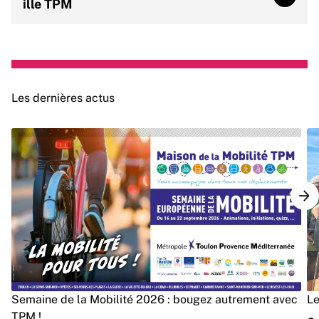
Cartog
ille TPM
Les dernières actus
Semaine de la Mobilité 2026 : bougez autrement avec
Le
TPM !