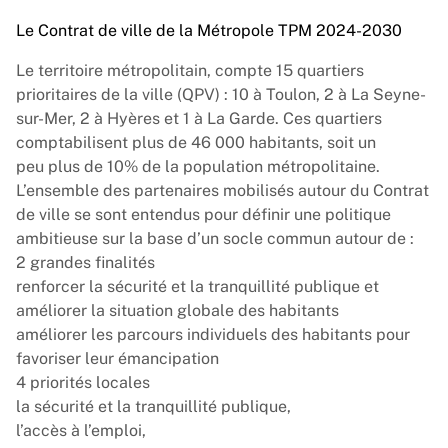
exemple.
en allant vers les plus éloignés du Service Public
Le Contrat de ville de la Métropole TPM 2024-2030
de l’Emploi, comme les jeunes, les femmes et les
Le territoire métropolitain, compte 15 quartiers
seniors, pour les informer sur les dispositifs
prioritaires de la ville (QPV) : 10 à Toulon, 2 à La Seyne-
existants.
sur-Mer, 2 à Hyères et 1 à La Garde. Ces quartiers
comptabilisent plus de 46 000 habitants, soit un
peu plus de 10% de la population métropolitaine.
L’ensemble des partenaires mobilisés autour du Contrat
de ville se sont entendus pour définir une politique
ambitieuse sur la base d’un socle commun autour de :
2 grandes finalités
renforcer la sécurité et la tranquillité publique et
améliorer la situation globale des habitants
améliorer les parcours individuels des habitants pour
favoriser leur émancipation
4 priorités locales
la sécurité et la tranquillité publique,
l’accès à l’emploi,