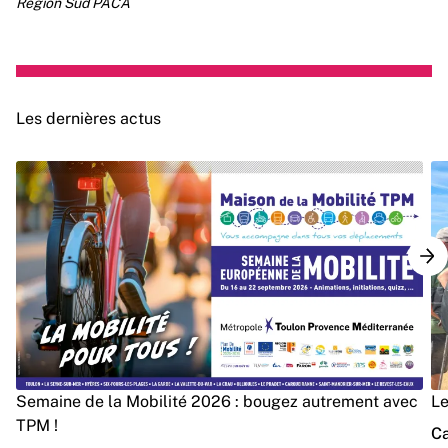
Région Sud PACA
Les dernières actus
Semaine de la Mobilité 2026 : bougez autrement avec
Le
TPM !
Ca