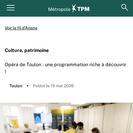
Aller au contenu principal
Panneau de gestion des cookies
ouv
Menu principal
Voir le fil d’Ariane
Culture, patrimoine
Opéra de Toulon : une programmation riche à découvrir
!
Toulon
Publié le 19 mai 2026