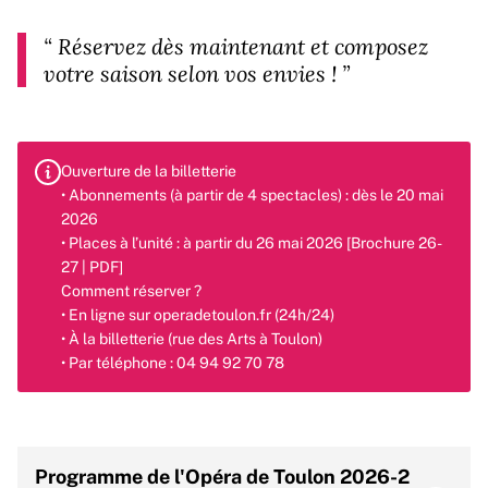
“
Réservez dès maintenant et composez
votre saison selon vos envies !
”
Ouverture de la billetterie
• Abonnements (à partir de 4 spectacles) : dès le 20 mai
2026
• Places à l’unité : à partir du 26 mai 2026 [Brochure 26-
27 | PDF]
Comment réserver ?
• En ligne sur operadetoulon.fr (24h/24)
• À la billetterie (rue des Arts à Toulon)
• Par téléphone : 04 94 92 70 78
Programme de l'Opéra de Toulon 2026-2