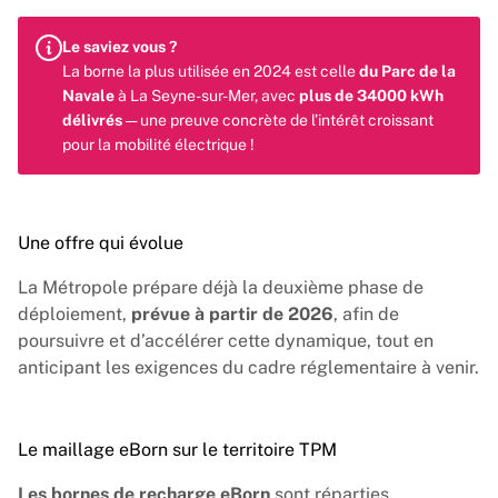
Le saviez vous ?
La borne la plus utilisée en 2024 est celle
du Parc de la
Navale
à La Seyne-sur-Mer, avec
plus de 34000 kWh
délivrés
— une preuve concrète de l’intérêt croissant
pour la mobilité électrique !
Une offre qui évolue
La Métropole prépare déjà la deuxième phase de
déploiement,
prévue à partir de 2026
, afin de
poursuivre et d’accélérer cette dynamique, tout en
anticipant les exigences du cadre réglementaire à venir.
Le maillage eBorn sur le territoire TPM
Les bornes de recharge
eBorn
sont réparties