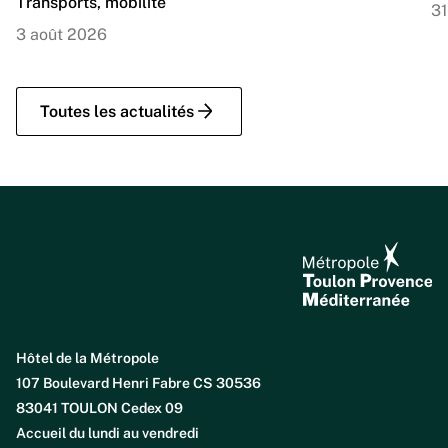
Transports, mobilité
31
3 août 2026
Toutes les actualités
Hôtel de la Métropole
107 Boulevard Henri Fabre CS 30536
83041 TOULON Cedex 09
Accueil du lundi au vendredi