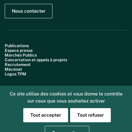
Nous contacter
Publications
Espace presse
Marchés Publics
Concertation et appels à projets
Recrutement
Mécénat
Logos TPM
Ce site utilise des cookies et vous donne le contrôle
sur ceux que vous souhaitez activer
Plan du site
Accessibilité : partiellement conforme (99,6%)
Données personnelles
Tout accepter
Tout refuser
Gestion des cookies
Mentions légales
Sourd ou malentendant, vous pouvez nous joindre