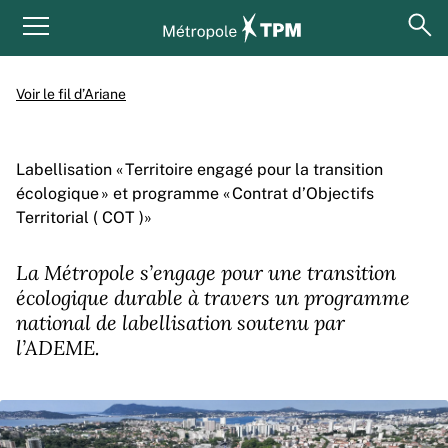
Aller au contenu principal
Panneau de gestion des cookies
ouv
Menu principal
Voir le fil d’Ariane
Labellisation « Territoire engagé pour la transition
écologique » et programme « Contrat d’Objectifs
Territorial ( COT )»
La Métropole s’engage pour une transition
écologique durable à travers un programme
national de labellisation soutenu par
l’ADEME.