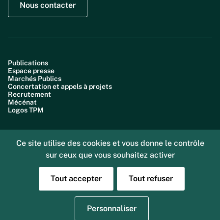
Nous contacter
Publications
Espace presse
Marchés Publics
Concertation et appels à projets
Recrutement
Mécénat
Logos TPM
Ce site utilise des cookies et vous donne le contrôle
sur ceux que vous souhaitez activer
Plan du site
Accessibilité : partiellement conforme (99,6%)
Données personnelles
Tout accepter
Tout refuser
Gestion des cookies
Mentions légales
Sourd ou malentendant, vous pouvez nous joindre
Personnaliser