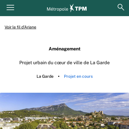
Aller au contenu principal
Panneau de gestion des cookies
ouv
Menu principal
Voir le fil d’Ariane
Aménagement
Projet urbain du cœur de ville de La Garde
La Garde
Projet en cours