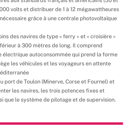
vires aux standards français et américains (50 et
1 000 volts et distribuer de 1 à 12 mégawattheures
ie nécessaire grâce à une centrale photovoltaïque
s des navires de type « ferry » et « croisière »
nférieur à 300 mètres de long. Il comprend
ie électrique autoconsommée qui prend la forme
ège les véhicules et les voyageurs en attente
 Méditerranée
u port de Toulon (Minerve, Corse et Fournel) et
er les navires, les trois potences fixes et
si que le système de pilotage et de supervision.