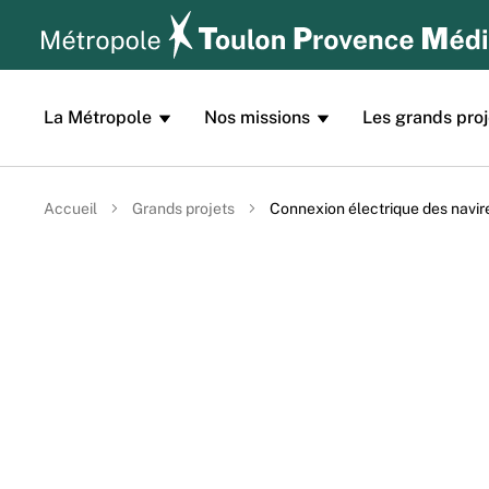
Aller au contenu principal
Panneau de gestion des cookies
La Métropole
Nos missions
Les grands proj
Accueil
Grands projets
Connexion électrique des navir