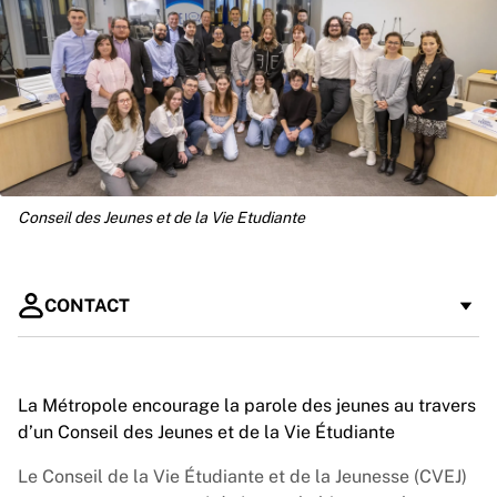
Conseil des Jeunes et de la Vie Etudiante
CONTACT
Rachida Bourekhoum
Service Jeunesse et Proximité
La Métropole encourage la parole des jeunes au travers
d’un Conseil des Jeunes et de la Vie Étudiante
rachida.bourekhoum@metropoletpm.fr
04 23 26 19 03
Le Conseil de la Vie Étudiante et de la Jeunesse (CVEJ)