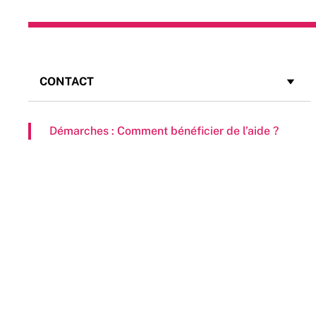
CONTACT
Direction des Sports
Démarches : Comment bénéficier de l’aide ?
mduvignac@metropoletpm.fr
04 94 93 70 01