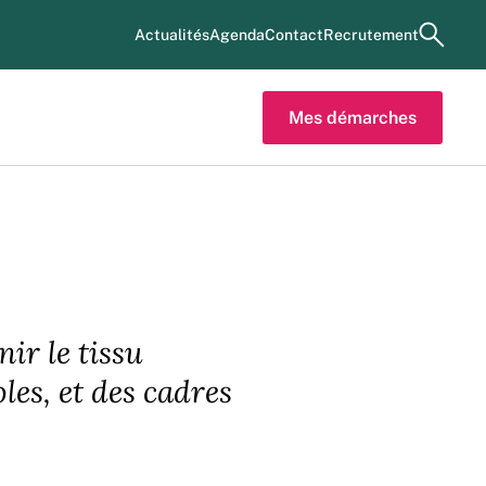
ouvrir
Actualités
Agenda
Contact
Recrutement
Mes démarches
ir le tissu
les, et des cadres