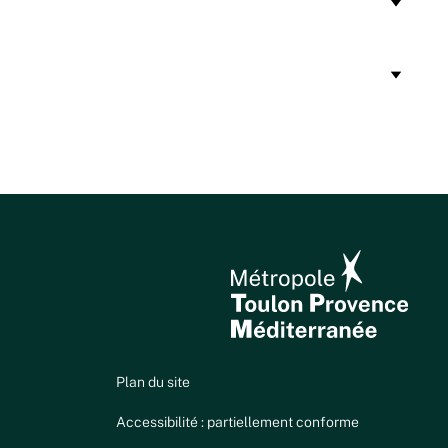
 des Sports.
u Bureau métropolitain pour validation.
rées sont subventionnées.
e coût pédagogique (frais de transport,
Plan du site
Accessibilité : partiellement conforme