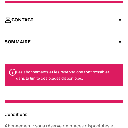
CONTACT
Parking du Marché-Martini (La Seyne-sur-Mer)
SOMMAIRE
laseyne.parking@metropoletpm.fr
04 94 93 38 40
Parkings Hôtel de Ville, Tassigny, Frégate, Rayon de
Les abonnements et les réservations sont possibles
dans la limite des places disponibles.
Soleil, Citadelle (Six-Fours-les-Plages)
sixfours.parking@metropoletpm.fr
Parking TPM de la Tour Fondue (Hyères-les-Palmiers)
Conditions
hyeres.parking@metropoletpm.fr
Abonnement : sous réserve de places disponibles et