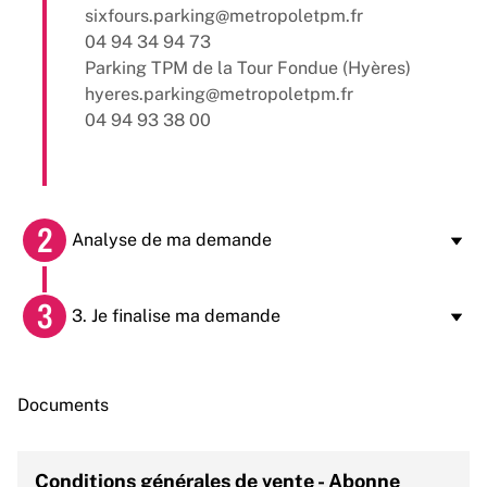
sixfours.parking@metropoletpm.fr
04 94 34 94 73
Parking TPM de la Tour Fondue (Hyères)
hyeres.parking@metropoletpm.fr
04 94 93 38 00
2
Analyse de ma demande
La Régie Métropolitaine du Stationnement
3
3. Je finalise ma demande
analyse ma demande et m’accompagne dans
les démarches.
Si ma demande est acceptée, je reçois les
informations pour finaliser mon abonnement ou
Documents
ma réservation.
Conditions générales de vente - Abonne