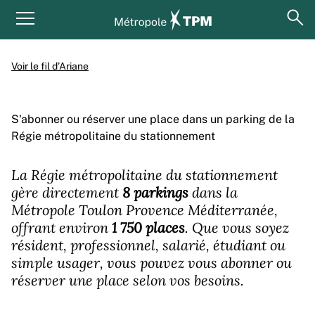
Aller au contenu principal
Panneau de gestion des cookies
ouv
Menu principal
Voir le fil d’Ariane
S'abonner ou réserver une place dans un parking de la
Régie métropolitaine du stationnement
La Régie métropolitaine du stationnement
gère directement
8 parkings
dans la
Métropole Toulon Provence Méditerranée,
offrant environ
1 750 places
. Que vous soyez
résident, professionnel, salarié, étudiant ou
simple usager, vous pouvez vous abonner ou
réserver une place selon vos besoins.