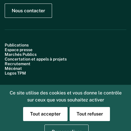
Nous contacter
Publications
Espace presse
Marchés Publics
Concertation et appels à projets
Recrutement
Mécénat
Logos TPM
Ce site utilise des cookies et vous donne le contrôle
sur ceux que vous souhaitez activer
Plan du site
Accessibilité : partiellement conforme (99,6%)
Données personnelles
Tout accepter
Tout refuser
Gestion des cookies
Mentions légales
Sourd ou malentendant, vous pouvez nous joindre