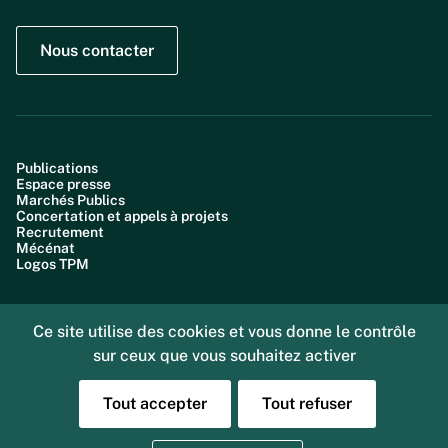
Nous contacter
Publications
Espace presse
Marchés Publics
Concertation et appels à projets
Recrutement
Mécénat
Logos TPM
Ce site utilise des cookies et vous donne le contrôle
sur ceux que vous souhaitez activer
Plan du site
Accessibilité : partiellement conforme (99,6%)
Données personnelles
Tout accepter
Tout refuser
Gestion des cookies
Mentions légales
Sourd ou malentendant, vous pouvez nous joindre