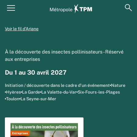
Aller au contenu principal
Panneau de gestion des cookies
ouv
Menu principal
Voir le fil d’Ariane
À la découverte des insectes pollinisateurs - Réservé
aux entreprises
Du 1 au 30 avril 2027
Initiation / découverte dans le cadre d'un événement
Nature
Hyères
La Garde
La Valette-du-Var
Six-Fours-les-Plages
Toulon
La Seyne-sur-Mer