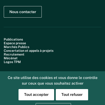
Nous contacter
Publications
Espace presse
Marchés Publics
Concertation et appels à projets
Recrutement
Mécénat
Logos TPM
Ce site utilise des cookies et vous donne le contrôle
sur ceux que vous souhaitez activer
Plan du site
Accessibilité : partiellement conforme (99,6%)
Données personnelles
Tout accepter
Tout refuser
Gestion des cookies
Mentions légales
Sourd ou malentendant, vous pouvez nous joindre