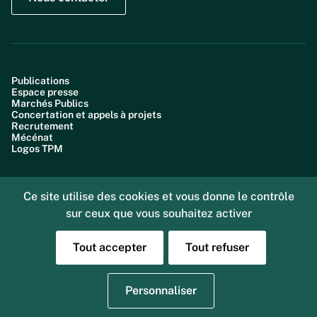
Publications
Espace presse
Marchés Publics
Concertation et appels à projets
Recrutement
Mécénat
Logos TPM
Ce site utilise des cookies et vous donne le contrôle
sur ceux que vous souhaitez activer
Plan du site
Accessibilité : partiellement conforme (99,6%)
Données personnelles
Tout accepter
Tout refuser
Gestion des cookies
Mentions légales
Sourd ou malentendant, vous pouvez nous joindre
Personnaliser