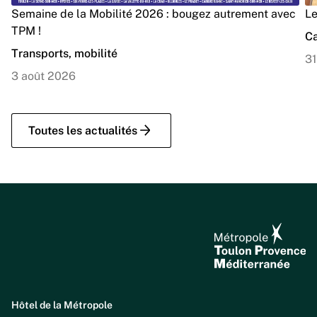
Semaine de la Mobilité 2026 : bougez autrement avec
Le
TPM !
Ca
Transports, mobilité
31
3 août 2026
Toutes les actualités
Hôtel de la Métropole