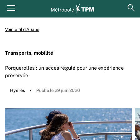
Aller au contenu principal
Panneau de gestion des cookies
ouv
Menu principal
Voir le fil d’Ariane
Transports, mobilité
Porquerolles : un accès régulé pour une expérience
préservée
Hyères
Publié le 29 juin 2026