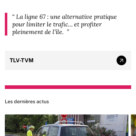
“
La ligne 67 : une alternative pratique
pour limiter le trafic… et profiter
pleinement de l’île.
”
TLV-TVM
TLV-T
Les dernières actus