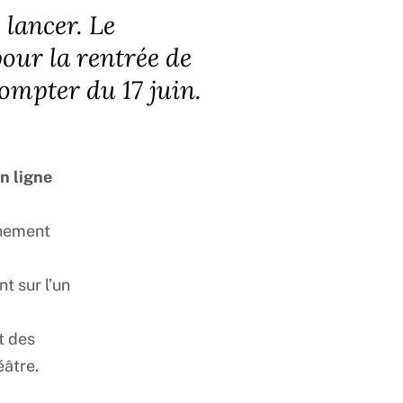
 lancer. Le
our la rentrée de
compter du 17 juin.
n ligne
gnement
t sur l’un
t des
éâtre.