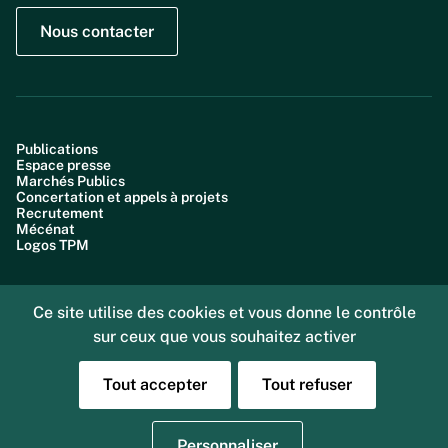
Nous contacter
Publications
Espace presse
Marchés Publics
Concertation et appels à projets
Recrutement
Mécénat
Logos TPM
Ce site utilise des cookies et vous donne le contrôle
sur ceux que vous souhaitez activer
Plan du site
Accessibilité : partiellement conforme (99,6%)
Données personnelles
Tout accepter
Tout refuser
Gestion des cookies
Mentions légales
Sourd ou malentendant, vous pouvez nous joindre
Personnaliser