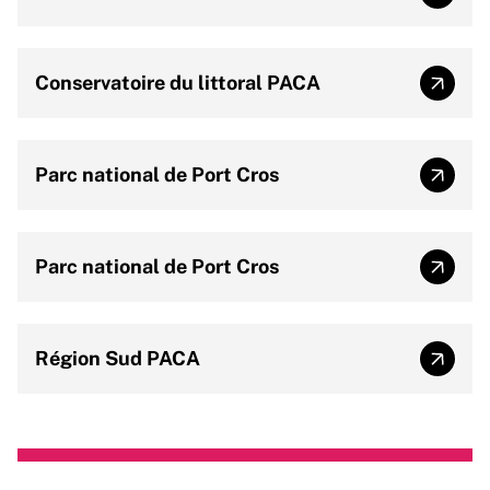
Missio
Conservatoire du littoral PACA
Conser
Parc national de Port Cros
Parc n
Parc national de Port Cros
Parc n
Région Sud PACA
Régio