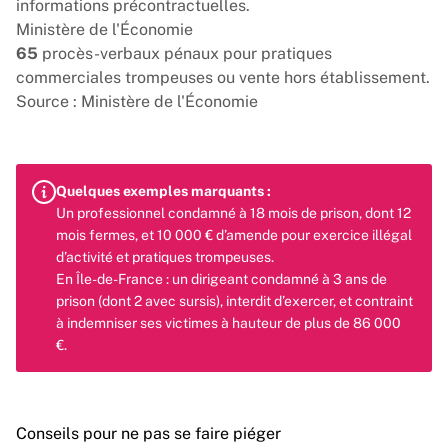
informations précontractuelles.
Ministère de l'Économie
65
procès-verbaux pénaux pour pratiques
commerciales trompeuses ou vente hors établissement.
Source : Ministère de l'Économie
Quelques exemples marquants :
Un professionnel condamné à 18 mois de prison, dont 12
mois fermes, et 10 000 € d’amende pour exercice illégal
d’activité et pratiques trompeuses.
En Île-de-France : un dirigeant condamné à 3 ans de
prison (dont 2 avec sursis), interdit d’exercer, et contraint
à indemniser ses victimes à hauteur de plus de 86 000
€.
Conseils pour ne pas se faire piéger