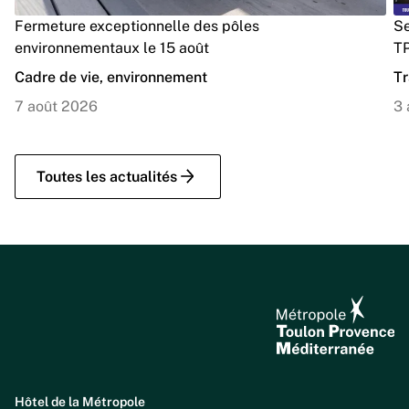
Fermeture exceptionnelle des pôles
Se
environnementaux le 15 août
TP
Cadre de vie, environnement
Tr
7 août 2026
3 
Toutes les actualités
Hôtel de la Métropole