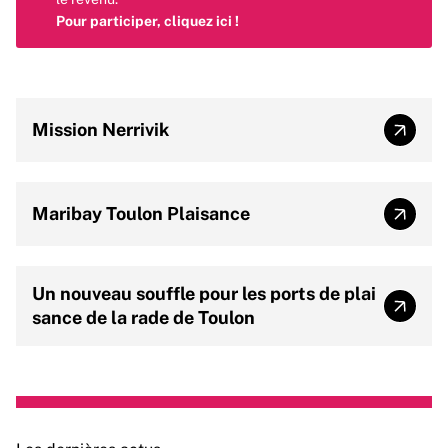
Pour participer, cliquez
ici
!
Mission Nerrivik
Missio
Maribay Toulon Plaisance
Mariba
Un nouveau souffle pour les ports de plai
Un nou
sance de la rade de Toulon