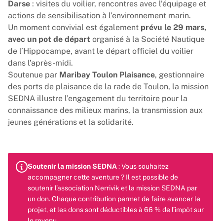
Darse
: visites du voilier, rencontres avec l’équipage et
actions de sensibilisation à l’environnement marin.
Un moment convivial est également
prévu le 29 mars,
avec un pot de départ
organisé à la Société Nautique
de l’Hippocampe, avant le départ officiel du voilier
dans l’après-midi.
Soutenue par
Maribay Toulon Plaisance
, gestionnaire
des ports de plaisance de la rade de Toulon,
la mission
SEDNA
illustre l’engagement du territoire pour la
connaissance des milieux marins, la transmission aux
jeunes générations et la solidarité.
Soutenir
la mission SEDNA
: Vous souhaitez
accompagner cette aventure ? Il est possible de
soutenir l’association Nerrivik et la mission SEDNA par
un don. Chaque contribution permet de faire avancer le
projet, et les dons sont déductibles à 66 % de l’impôt sur
le revenu.