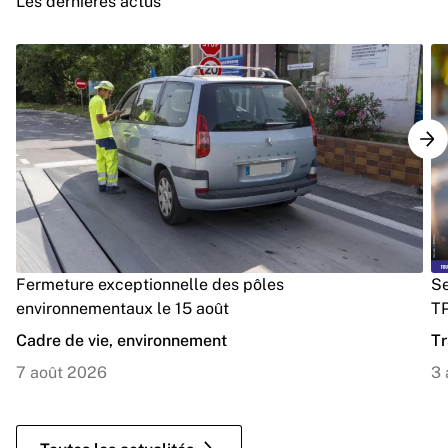
Les dernières actus
Fermeture exceptionnelle des pôles
Se
environnementaux le 15 août
TP
Cadre de vie, environnement
Tr
7 août 2026
3 