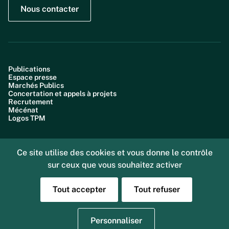
Nous contacter
Publications
Espace presse
Marchés Publics
Concertation et appels à projets
Recrutement
Mécénat
Logos TPM
Ce site utilise des cookies et vous donne le contrôle
sur ceux que vous souhaitez activer
Plan du site
Accessibilité : partiellement conforme (99,6%)
Données personnelles
Tout accepter
Tout refuser
Gestion des cookies
Mentions légales
Sourd ou malentendant, vous pouvez nous joindre
Personnaliser