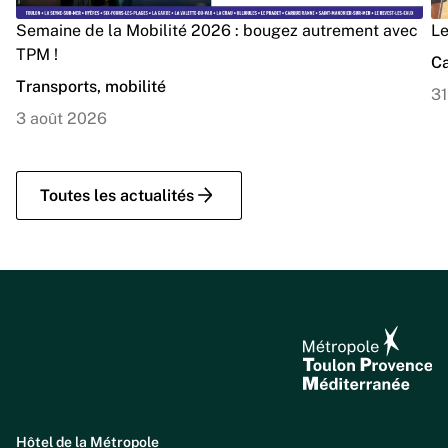
Semaine de la Mobilité 2026 : bougez autrement avec
Le
TPM !
Ca
Transports, mobilité
31
3 août 2026
Toutes les actualités
Hôtel de la Métropole